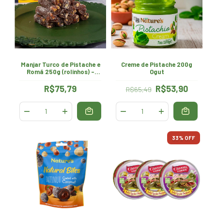
Manjar Turco de Pistache e
Creme de Pistache 200g
Romã 250g (rolinhos) -
Ogut
OGUT
R$75,79
R$53,90
R$65,49
33
% OFF