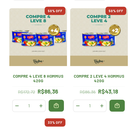
50
% OFF
50
% OFF
COMPRE 4 LEVE 8 HOMMUS
COMPRE 2 LEVE 4 HOMMUS
420G
420G
R$86,36
R$43,18
R$172,72
R$86,36
33
% OFF