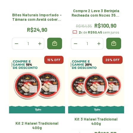
Compre 2 Leve 3 Berinjela
Bites Naturais Importado -
Recheada com Nozes 350g
Tâmara com Avelã coberto
- Chtoura Garden
de Coco 96g
R$100,90
R$151,35
R$24,90
2
x de
R$50,45
sem juros
15
% OFF
20
% OFF
Kit 3 Halawi Tradicional
Kit 2 Halawi Tradicional
400g
400g