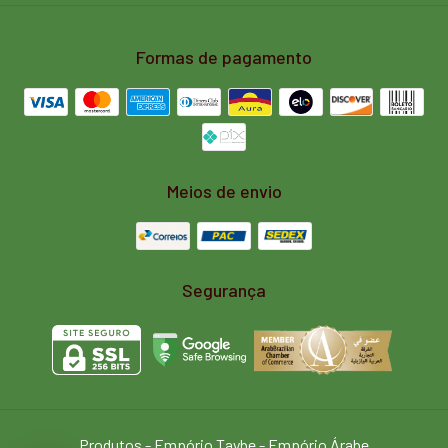
Formas de pagamento
Meios de envio
Segurança
Produtos
- Empório Taybe - Empório Árabe