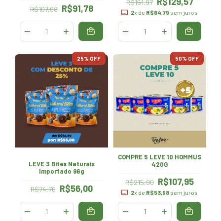
R$129,57
R$161,97
R$91,78
R$107,98
2
x de
R$64,79
sem juros
25
% OFF
50
% OFF
COMPRE 5 LEVE 10 HOMMUS
LEVE 3 Bites Naturais
420G
Importado 96g
R$107,95
R$215,90
R$56,00
R$74,70
2
x de
R$53,98
sem juros