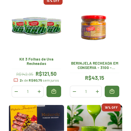
15
% OFF
Kit 3 Folhas de Uva
BERINJELA RECHEADA EM
Recheadas
CONSERVA - 310G -
CHTOURA GARDEN
R$121,50
R$142,95
R$43,15
2
x de
R$60,75
sem juros
18
% OFF