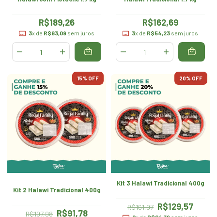
R$189,26
R$162,69
3
x de
R$63,09
sem juros
3
x de
R$54,23
sem juros
15
% OFF
20
% OFF
Kit 3 Halawi Tradicional 400g
Kit 2 Halawi Tradicional 400g
R$129,57
R$161,97
R$91,78
R$107,98