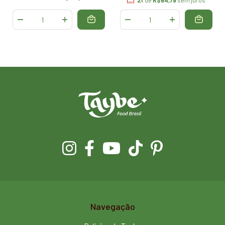
2
x de
R$64,79
sem juros
Navegação