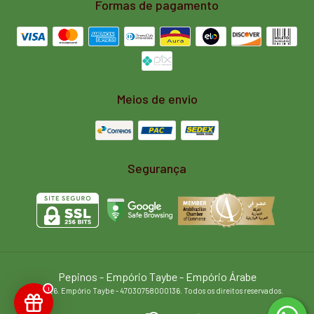
Formas de pagamento
Meios de envio
Segurança
Pepinos
- Empório Taybe - Empório Árabe
1
©2026. Empório Taybe - 47030758000136. Todos os direitos reservados.