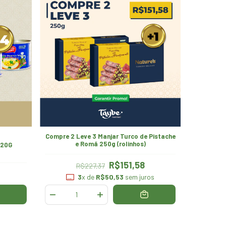
Compre 2 Leve 3 Manjar Turco de Pistache
e Romã 250g (rolinhos)
420G
R$151,58
R$227,37
3
x de
R$50,53
sem juros