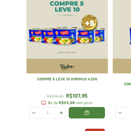
COMPRE 5 LEVE 10 HOMMUS 420G
COM
R$107,95
R$215,90
2
x de
R$53,98
sem juros