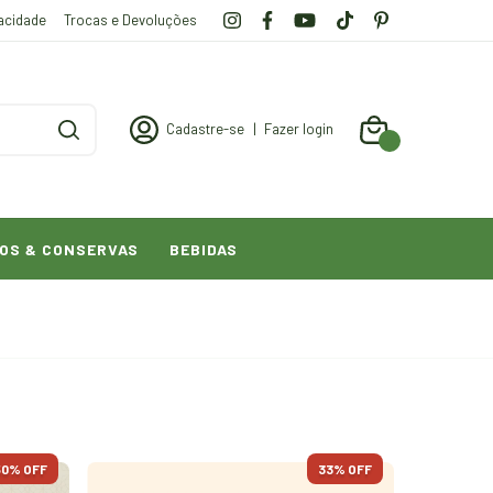
vacidade
Trocas e Devoluções
Cadastre-se
|
Fazer login
0
OS & CONSERVAS
BEBIDAS
50
% OFF
33
% OFF