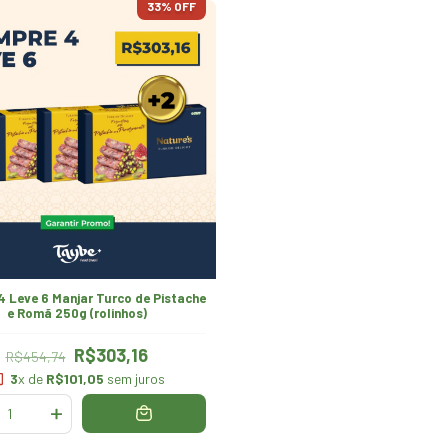
33
% OFF
 Leve 6 Manjar Turco de Pistache
e Romã 250g (rolinhos)
R$303,16
R$454,74
3
x de
R$101,05
sem juros