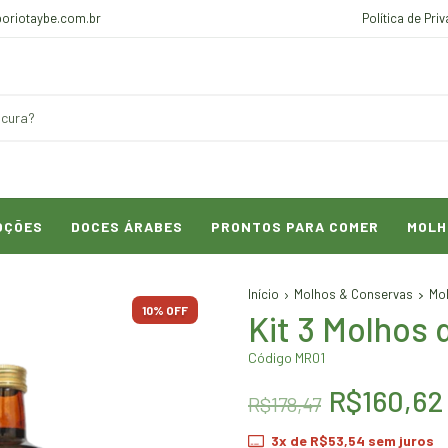
oriotaybe.com.br
Política de Pri
OÇÕES
DOCES ÁRABES
PRONTOS PARA COMER
MOLH
Início
Molhos & Conservas
Mo
10
% OFF
Kit 3 Molhos
Código MR01
R$160,62
R$178,47
3
x de
R$53,54
sem juros