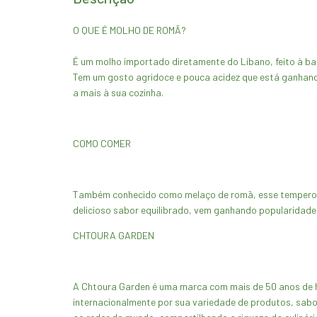
O QUE É MOLHO DE ROMÃ?
É um molho importado diretamente do Líbano, feito à bas
Tem um gosto agridoce e pouca acidez que está ganhando
a mais à sua cozinha.
COMO COMER
Também conhecido como melaço de romã, esse tempero po
delicioso sabor equilibrado, vem ganhando popularidad
CHTOURA GARDEN
A Chtoura Garden é uma marca com mais de 50 anos de his
internacionalmente por sua variedade de produtos, sabo