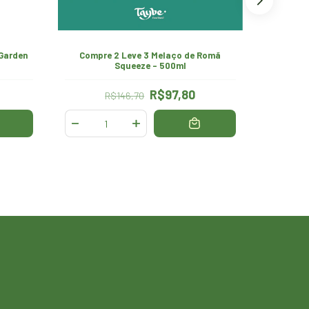
Garden
Compre 2 Leve 3 Melaço de Romã
Mela
Squeeze - 500ml
R$97,80
R$146,70