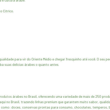
 e cultura árabe.
 Cítrico.
ualidade para vir do Oriente Médio e chegar fresquinho até você. O seu p
ba suas delícias árabes o quanto antes.
 produtos árabes no Brasil, oferecendo uma variedade de mais de 250 pr
qui no Brasil, trazendo linhas premium que garantem muito sabor, qualida
como: doces, conservas prontas para consumo, chocolates, temperos, bi