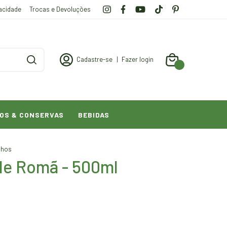
vacidade
Trocas e Devoluções
Cadastre-se
|
Fazer login
0
OS & CONSERVAS
BEBIDAS
lhos
 de Romã - 500ml