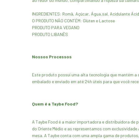
ao redor do mundo, compartilhando a riqueza da culinária
INGREDIENTES: Romã, Açúcar, Água,sal, Acidulante Ácido
O PRODUTO NÃO CONTÉM: Glúten e Lactose
PRODUTO PARA VEGANO
PRODUTO LIBANÊS
Nossos Processos
Este produto possui uma alta tecnologia que mantém a q
embalado e enviado em até 24h úteis para que você rece
Quem é a Taybe Food?
A Taybe Food é a maior importadora e distribuidora de
do Oriente Médio e as representamos com exclusividade a
mesa. A Taybe conta com uma ampla gama de produtos, 