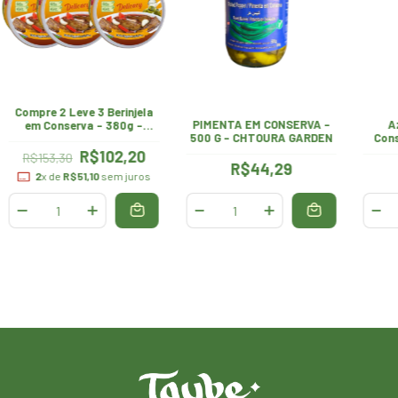
Compre 2 Leve 3 Berinjela
PIMENTA EM CONSERVA -
A
em Conserva - 380g -
500 G - CHTOURA GARDEN
Cons
Chtoura Garden
R$102,20
R$153,30
R$44,29
2
x de
R$51,10
sem juros