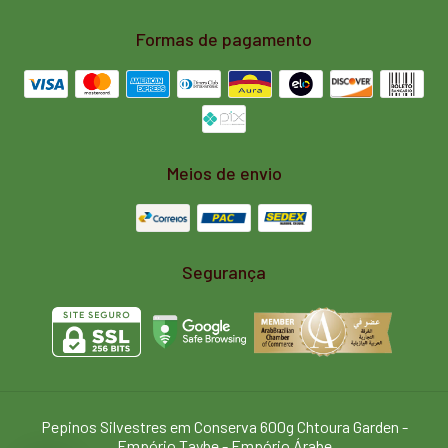
Formas de pagamento
Meios de envio
Segurança
Pepinos Silvestres em Conserva 600g Chtoura Garden
-
Empório Taybe - Empório Árabe