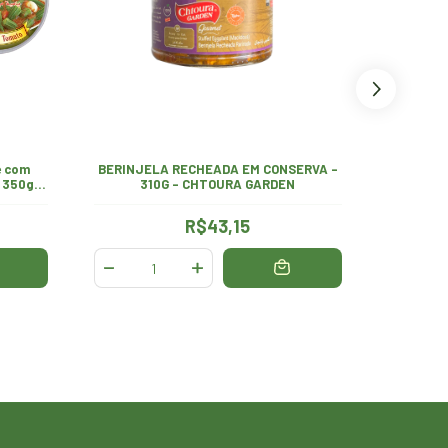
e com
BERINJELA RECHEADA EM CONSERVA -
Berinje
 350g
310G - CHTOURA GARDEN
R$43,15