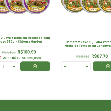
2 Leve 3 Berinjela Recheada com
zes 350g - Chtoura Garden
Compre 2 Leve 3 Quiabo Verd
Molho de Tomate em Conserva
Chtoura Garden
R$100,90
R$151,35
R$87,78
R$131,67
2
x de
R$50,45
sem juros