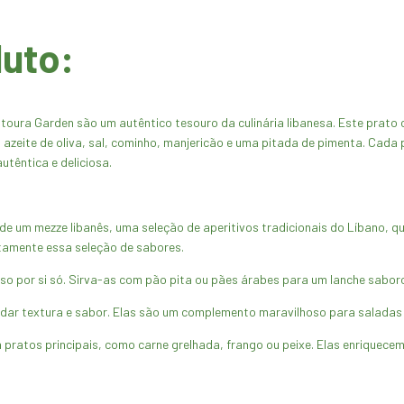
duto:
oura Garden são um autêntico tesouro da culinária libanesa. Este prato
zeite de oliva, sal, cominho, manjericão e uma pitada de pimenta. Cada po
têntica e deliciosa.
e um mezze libanês, uma seleção de aperitivos tradicionais do Líbano, 
tamente essa seleção de sabores.
oso por si só. Sirva-as com pão pita ou pães árabes para um lanche saboro
dar textura e sabor. Elas são um complemento maravilhoso para saladas 
s principais, como carne grelhada, frango ou peixe. Elas enriquecem a