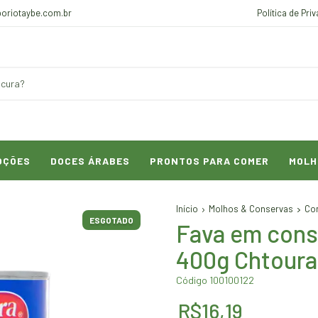
oriotaybe.com.br
Política de Pri
OÇÕES
DOCES ÁRABES
PRONTOS PARA COMER
MOLH
Início
Molhos & Conservas
Co
ESGOTADO
Fava em cons
400g Chtoura
Código 100100122
R$16,19