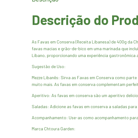
Descrição do Pro
As Favas em Conserva (Receita Libanesa) de 400g da Cht
favas macias e grão-de-bico em uma marinada que inclui a
Líbano, proporcionando uma experiência gastronômica au
Sugestão de Uso:
Mezze Libanês: Sirva as Favas em Conserva como parte d
muito mais. As favas em conserva complementam perfei
Aperitivo: As favas em conserva são um aperitivo delici
Saladas: Adicione as favas em conserva a saladas para 
Acompanhamento: Use-as como acompanhamento para prato
Marca Chtoura Garden: