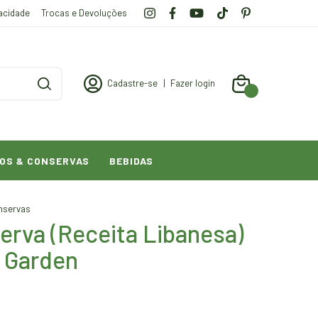
vacidade
Trocas e Devoluções
Cadastre-se
|
Fazer login
0
OS & CONSERVAS
BEBIDAS
nservas
erva (Receita Libanesa)
 Garden