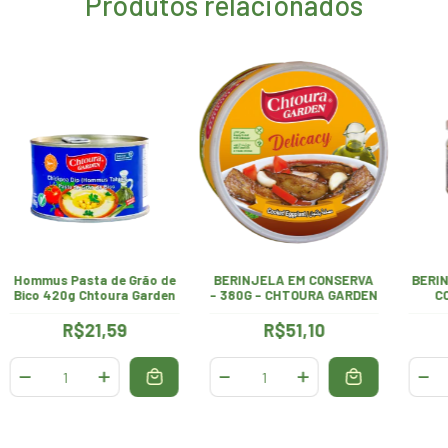
Produtos relacionados
Hommus Pasta de Grão de
BERINJELA EM CONSERVA
BERI
Bico 420g Chtoura Garden
- 380G - CHTOURA GARDEN
C
C
R$21,59
R$51,10