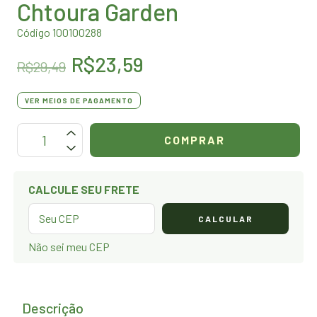
Chtoura Garden
Código 100100288
R$23,59
R$29,49
VER MEIOS DE PAGAMENTO
OPÇÕES DE FRETE
CALCULE SEU FRETE
CALCULAR
Não sei meu CEP
Descrição