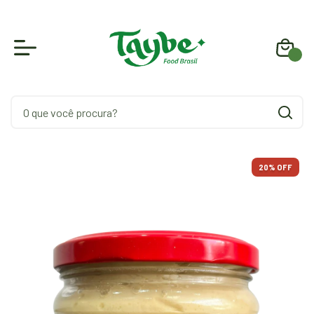
0
20
% OFF