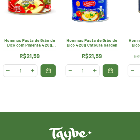
Hommus Pasta de Grão de
Hommus Pasta de Grão de
Hommu
Bico com Pimenta 420g
Bico 420g Chtoura Garden
Bic
Chtoura Garden
R$21,59
R$21,59
R$