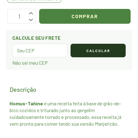
OPÇÕES DE FRETE
CALCULE SEU FRETE
CALCULAR
Não sei meu CEP
Descrição
Homus-Tahine
é uma receita feita à base de grão-de-
bico cozidos e triturado junto ao gergelim
cuidadosamente torrado e processado, essa receita já
vem pronta para comer tendo sua versão Manjericão.